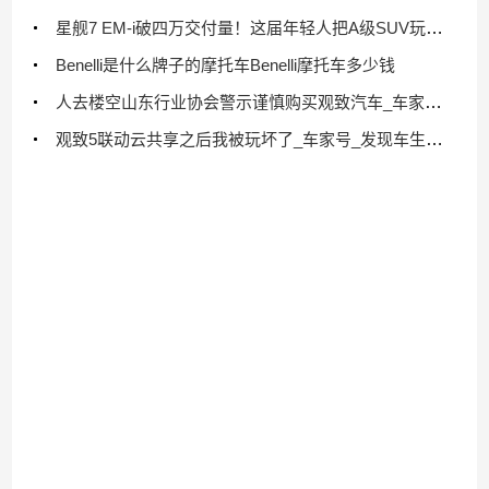
星舰7 EM-i破四万交付量！这届年轻人把A级SUV玩成了车圈顶流
Benelli是什么牌子的摩托车Benelli摩托车多少钱
人去楼空山东行业协会警示谨慎购买观致汽车_车家号_发现车生活_汽车之家
观致5联动云共享之后我被玩坏了_车家号_发现车生活_汽车之家