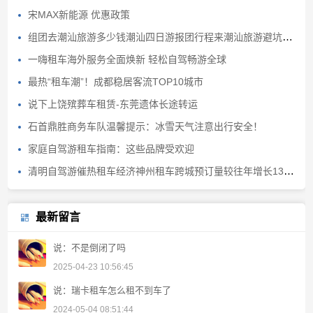
宋MAX新能源 优惠政策
组团去潮汕旅游多少钱潮汕四日游报团行程来潮汕旅游避坑避雷
一嗨租车海外服务全面焕新 轻松自驾畅游全球
最热“租车潮”！成都稳居客流TOP10城市
说下上饶殡葬车租赁-东莞遗体长途转运
石首鼎胜商务车队温馨提示：冰雪天气注意出行安全！
家庭自驾游租车指南：这些品牌受欢迎
清明自驾游催热租车经济神州租车跨城预订量较往年增长130%
最新留言
说：不是倒闭了吗
2025-04-23 10:56:45
说：瑞卡租车怎么租不到车了
2024-05-04 08:51:44