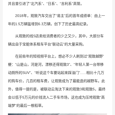
并且曾引进了“北汽系”、“日系”、“吉利系”高管。
2018年，观致汽车交出了“易主”后的首年成绩单：由上一
年的1.5万辆猛增到6.3万辆，创下了历史最高纪录。
从观致的线S店卖给消费者的少之又少，其中，大部分车
辆出自于宝能体系租车平台“联动云”的大量采购。
在前些年的短视频平台上，想必不少人刷到过“观致越野”
梗：“山是山，河是河，漂移还得观致3”、“年轻人第一台带移
动厕所的SUV”、“听说这个车要站起来踩油门”......相比十几万
的购车价，几百的租车费，让观致成为了最能造的越野车。此
外，值得一提的是，被联动云淘汰下来的观致3和观致5，最终
会以低于5万元的价钱流入二手车市场，这也成为压垮观致“高
端梦”的最后一根稻草。