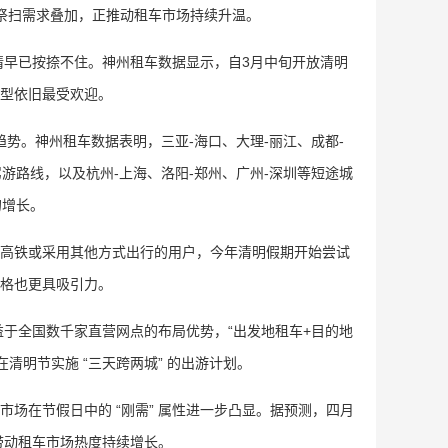
乡祭扫需求叠加，正推动租车市场持续升温。
情早已按捺不住。神州租车数据显示，自3月中旬开放清明
型依旧最受欢迎。
趋势。神州租车数据表明，三亚-海口、大理-丽江、成都-
驾游路线，以及杭州-上海、洛阳-郑州、广州-深圳等短途城
的增长。
高铁或采用其他方式出行的用户，今年清明假期开始尝试
格也更具吸引力。
于全国数千家直营网点的布局优势，“出发地租车+目的地
清明节实施 “三天跨两城” 的出游计划。
在节假日中的 “刚需” 属性进一步凸显。据预测，四月
带动租车市场热度持续增长。