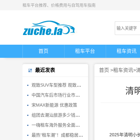
租车平台推荐、价格费用与自驾用车指南
首页
租车平台
租车资讯
最近发表
首页
>
租车资讯
>
观致SUV车型推荐 观致5外观饱满内饰简洁
清
中国汽车后市场行业市场前瞻与投资战略规划分析报告
宋MAX新能源 优惠政策
组团去潮汕旅游多少钱潮汕四日游报团行程来潮汕旅游避坑避雷
一嗨租车海外服务全面焕新 轻松自驾畅游全球
2025年清明小
最热“租车潮”！成都稳居客流TOP10城市