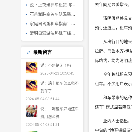
去年同期显著增长。
说下上饶殡葬车租赁-东莞遗体长途转运
石首鼎胜商务车队温馨提示：冰雪天气注意出行安全！
清明假期兼具文化传
家庭自驾游租车指南：这些品牌受欢迎
预订通道后，租车预
清明自驾游催热租车经济神州租车跨城预订量较往年增长130%
从出行目的地来看，
拉萨、乌鲁木齐-伊
最新留言
际路线，均为清明热
说：不是倒闭了吗
2025-04-23 10:56:45
今年跨城租车预订
说：瑞卡租车怎么租不
租车。不少用户表示
到车了
租车带来的这种 “
2024-05-04 08:51:44
还车” 模式显著降
说：一嗨租车异地还车
费用怎么算
业内人士指出，随着
2024-05-04 08:51:21
中旬的 “晚春错峰