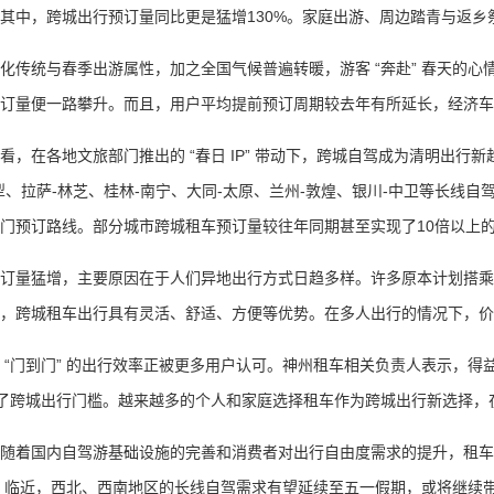
其中，跨城出行预订量同比更是猛增130%。家庭出游、周边踏青与返
统与春季出游属性，加之全国气候普遍转暖，游客 “奔赴” 春天的心
订量便一路攀升。而且，用户平均提前预订周期较去年有所延长，经济车
在各地文旅部门推出的 “春日 IP” 带动下，跨城自驾成为清明出行新
犁、拉萨-林芝、桂林-南宁、大同-太原、兰州-敦煌、银川-中卫等长线自
门预订路线。部分城市跨城租车预订量较往年同期甚至实现了10倍以上
量猛增，主要原因在于人们异地出行方式日趋多样。许多原本计划搭乘
，跨城租车出行具有灵活、舒适、方便等优势。在多人出行的情况下，价
门到门” 的出行效率正被更多用户认可。神州租车相关负责人表示，得益
低了跨城出行门槛。越来越多的个人和家庭选择租车作为跨城出行新选择，在
国内自驾游基础设施的完善和消费者对出行自由度需求的提升，租车市场
游” 临近，西北、西南地区的长线自驾需求有望延续至五一假期，或将继续