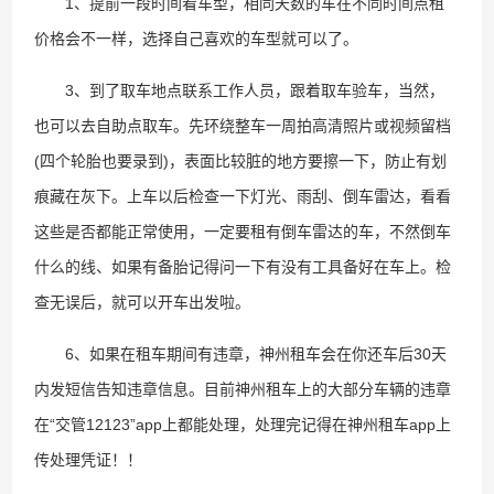
1、提前一段时间看车型，相同天数的车在不同时间点租
价格会不一样，选择自己喜欢的车型就可以了。
3、到了取车地点联系工作人员，跟着取车验车，当然，
也可以去自助点取车。先环绕整车一周拍高清照片或视频留档
(四个轮胎也要录到)，表面比较脏的地方要擦一下，防止有划
痕藏在灰下。上车以后检查一下灯光、雨刮、倒车雷达，看看
这些是否都能正常使用，一定要租有倒车雷达的车，不然倒车
什么的线、如果有备胎记得问一下有没有工具备好在车上。检
查无误后，就可以开车出发啦。
6、如果在租车期间有违章，神州租车会在你还车后30天
内发短信告知违章信息。目前神州租车上的大部分车辆的违章
在“交管12123”app上都能处理，处理完记得在神州租车app上
传处理凭证！！