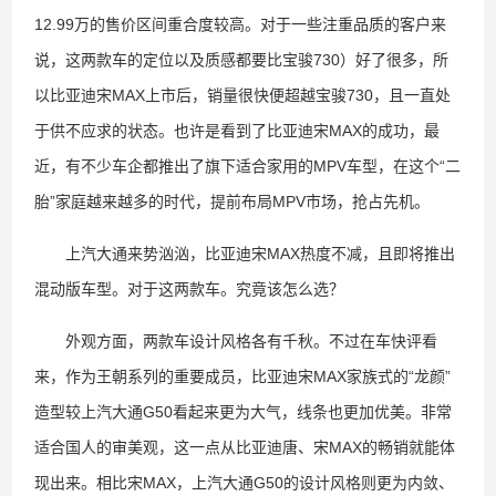
12.99万的售价区间重合度较高。对于一些注重品质的客户来
说，这两款车的定位以及质感都要比宝骏730）好了很多，所
以比亚迪宋MAX上市后，销量很快便超越宝骏730，且一直处
于供不应求的状态。也许是看到了比亚迪宋MAX的成功，最
近，有不少车企都推出了旗下适合家用的MPV车型，在这个“二
胎”家庭越来越多的时代，提前布局MPV市场，抢占先机。
上汽大通来势汹汹，比亚迪宋MAX热度不减，且即将推出
混动版车型。对于这两款车。究竟该怎么选？
外观方面，两款车设计风格各有千秋。不过在车快评看
来，作为王朝系列的重要成员，比亚迪宋MAX家族式的“龙颜”
造型较上汽大通G50看起来更为大气，线条也更加优美。非常
适合国人的审美观，这一点从比亚迪唐、宋MAX的畅销就能体
现出来。相比宋MAX，上汽大通G50的设计风格则更为内敛、