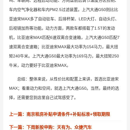
叫、车联网、远程启动功能、方向盘前后调节温度分区控制、
车内空气净化器和车内PM2.5过滤装置。上汽大通G50则比比
亚迪宋MAX多了自动驻车、后排杯架、LED大灯、自动头灯、
后视镜加热等功能。动力方面，两款车都搭载了1.5T的发动
机，比亚迪宋MAX匹配6速双离合变速箱，上汽大通G50匹配7
速双离合变速箱；比亚迪宋MAX最大功率为154马力，最大扭
矩240牛米。上汽大通G50最大功率为169马力，最大扭矩250
牛米，动力要好于比亚迪宋MAX。
总结：整体来说，从性价比和配置上来讲，首选比亚迪宋
MAX；看重动力和空间，就选上汽大通G50。当然，最终的选
择，还需要您到店里自己试驾感受了。
上一篇：南京租房补贴申请条件+补贴标准+领取期限
下一篇：下周新股申购：天有为、众捷汽车