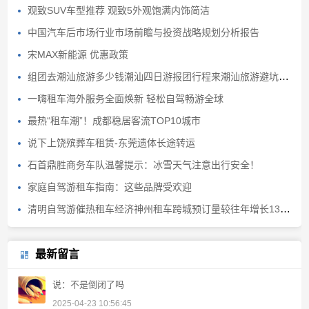
观致SUV车型推荐 观致5外观饱满内饰简洁
中国汽车后市场行业市场前瞻与投资战略规划分析报告
宋MAX新能源 优惠政策
组团去潮汕旅游多少钱潮汕四日游报团行程来潮汕旅游避坑避雷
一嗨租车海外服务全面焕新 轻松自驾畅游全球
最热“租车潮”！成都稳居客流TOP10城市
说下上饶殡葬车租赁-东莞遗体长途转运
石首鼎胜商务车队温馨提示：冰雪天气注意出行安全！
家庭自驾游租车指南：这些品牌受欢迎
清明自驾游催热租车经济神州租车跨城预订量较往年增长130%
最新留言
说：不是倒闭了吗
2025-04-23 10:56:45