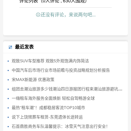
评论列表（0人评论 , 630人围观）
☹还没有评论，来说两句吧...
最近发表
观致SUV车型推荐 观致5外观饱满内饰简洁
中国汽车后市场行业市场前瞻与投资战略规划分析报告
宋MAX新能源 优惠政策
组团去潮汕旅游多少钱潮汕四日游报团行程来潮汕旅游避坑避雷
一嗨租车海外服务全面焕新 轻松自驾畅游全球
最热“租车潮”！成都稳居客流TOP10城市
说下上饶殡葬车租赁-东莞遗体长途转运
石首鼎胜商务车队温馨提示：冰雪天气注意出行安全！