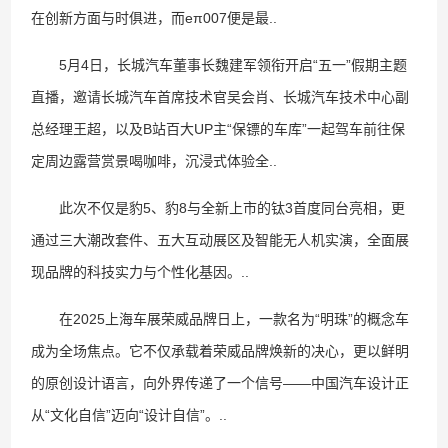
在创新方面与时俱进，而eπ007便是最..
5月4日，长城汽车董事长魏建军领衔开启“五一”假期主题
直播，邀请长城汽车首席技术官吴会肖、长城汽车技术中心副
总经理王超，以及B站百大UP主“保镖的车库”一起驾车前往保
定周边露营赏景喝咖啡，沉浸式体验全..
此次不仅是豹5、豹8与全新上市的钛3首度同台亮相，更
通过三大潮改套件、五大互动展区及智能无人机实演，全面展
现品牌的科技实力与个性化基因。..
在2025上海车展荣威品牌日上，一款名为“明珠”的概念车
成为全场焦点。它不仅承载着荣威品牌焕新的决心，更以鲜明
的原创设计语言，向外界传递了一个信号——中国汽车设计正
从“文化自信”迈向“设计自信”。..