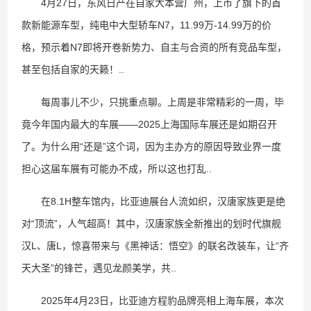
4月27日，东风日产在自家大本营广州，上市了旗下的首
款新能源车型，纯电中大型轿车N7，11.99万-14.99万的价
格，预示着N7即将开卷新势力、自主与合资的所有竞品车型，
甚至包括自家的天籁！..
每周事儿不少，只挑重点聊。上周是非常精彩的一周，毕
竟今年国内最大的车展——2025上海国际车展还是如期召开
了。为什么用“还是”这个词，因为主办方的原因导致业界一度
担心这届车展有可能办不成，所以这也打乱..
在8.1H整车馆内，比亚迪展台人流如织，汉唐家族更是绝
对“顶流”，人气超高！其中，汉唐家族全新推出的划时代旗舰
汉L、唐L，惊喜带来与《黑神话：悟空》的联名改装车，让“齐
天大圣”的锋芒，遇见龙颜美学，共..
2025年4月23日，比亚迪方程豹品牌亮相上海车展，本次