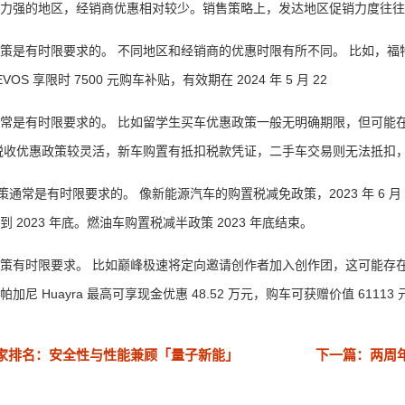
力强的地区，经销商优惠相对较少。销售策略上，发达地区促销力度往往
策是有时限要求的。 不同地区和经销商的优惠时限有所不同。 比如，福特
OS 享限时 7500 元购车补贴，有效期在 2024 年 5 月 22
是有时限要求的。 比如留学生买车优惠政策一般无明确期限，但可能在
税收优惠政策较灵活，新车购置有抵扣税款凭证，二手车交易则无法抵扣，
策通常是有时限要求的。 像新能源汽车的购置税减免政策，2023 年 6 月 
 2023 年底。燃油车购置税减半政策 2023 年底结束。
有时限要求。 比如巅峰极速将定向邀请创作者加入创作团，这可能存在
尼 Huayra 最高可享现金优惠 48.52 万元，购车可获赠价值 61113
家排名：安全性与性能兼顾「量子新能」
下一篇：两周