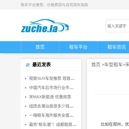
租车平台推荐、价格费用与自驾用车指南
首页
租车平台
租车资讯
最近发表
首页
>
车型租车
>
观致SUV车型推荐 观致5外观饱满内饰简洁
中国汽车后市场行业市场前瞻与投资战略规划分析报告
宋MAX新能源 优惠政策
组团去潮汕旅游多少钱潮汕四日游报团行程来潮汕旅游避坑避雷
一嗨租车海外服务全面焕新 轻松自驾畅游全球
比如在郑州，优惠时效是 2
最热“租车潮”！成都稳居客流TOP10城市