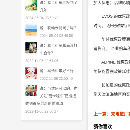
说：易卡租车老板判了
加大优惠；品牌影响
几年
EVOS 的优惠政
2024-05-04 08:50:40
时间。 购长安福特 EV
说：联动云倒闭了吗?
2024-05-04 08:49:50
华普优惠政策通常
说：易卡租车和滴滴打
销售商。 企业购车
车合作？
2022-11-06 22:51:06
ALPINE 优惠政
说：易卡租车好不好
免征购置税政策延续到
2022-11-06 22:50:49
帕加尼的优惠政策
说：当然是可以的，你
像天津滨海地区购买帕加
关注“易卡租车”还能接
收到很多最新的优惠动
2022-11-06 22:50:27
上一篇：充电桩厂
猜你喜欢