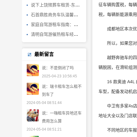
征车辆购置税，每辆新能
说下上饶殡葬车租赁-东莞遗体长途转运
税，每辆新能源乘用车
石首鼎胜商务车队温馨提示：冰雪天气注意出行安全！
家庭自驾游租车指南：这些品牌受欢迎
成都地区本次优惠活动从
清明自驾游催热租车经济神州租车跨城预订量较往年增长130%
所以，如果您对宋 
最新留言
越野奔驰车的四驱
辆脱困，在滑轮组测
说：不是倒闭了吗
2025-04-23 10:56:45
16 款奥迪 A4
说：瑞卡租车怎么租不
车型，配备发动机启
到车了
2024-05-04 08:51:44
中卫有多家4s店
说：一嗨租车异地还车
地址大全以及门店联
费用怎么算
2024-05-04 08:51:21
不同地区的车报价