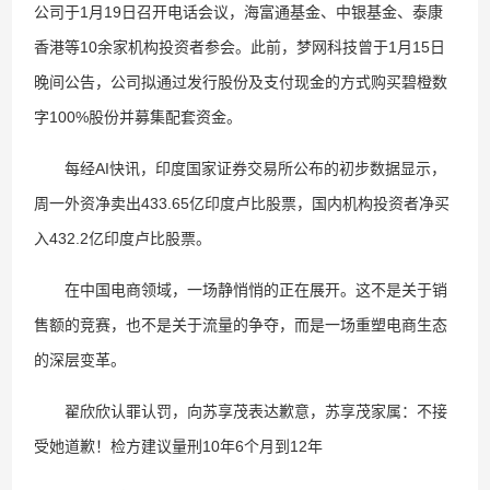
公司于1月19日召开电话会议，海富通基金、中银基金、泰康
香港等10余家机构投资者参会。此前，梦网科技曾于1月15日
晚间公告，公司拟通过发行股份及支付现金的方式购买碧橙数
字100%股份并募集配套资金。
每经AI快讯，印度国家证券交易所公布的初步数据显示，
周一外资净卖出433.65亿印度卢比股票，国内机构投资者净买
入432.2亿印度卢比股票。
在中国电商领域，一场静悄悄的正在展开。这不是关于销
售额的竞赛，也不是关于流量的争夺，而是一场重塑电商生态
的深层变革。
翟欣欣认罪认罚，向苏享茂表达歉意，苏享茂家属：不接
受她道歉！检方建议量刑10年6个月到12年