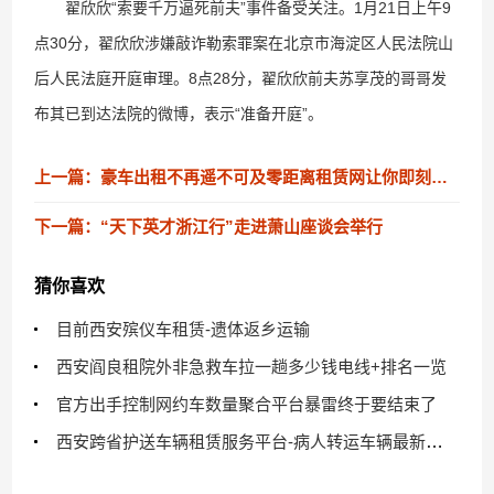
翟欣欣“索要千万逼死前夫”事件备受关注。1月21日上午9
点30分，翟欣欣涉嫌敲诈勒索罪案在北京市海淀区人民法院山
后人民法庭开庭审理。8点28分，翟欣欣前夫苏享茂的哥哥发
布其已到达法院的微博，表示“准备开庭”。
上一篇：豪车出租不再遥不可及零距离租赁网让你即刻启程
下一篇：“天下英才浙江行”走进萧山座谈会举行
猜你喜欢
目前西安殡仪车租赁-遗体返乡运输
西安阎良租院外非急救车拉一趟多少钱电线+排名一览
官方出手控制网约车数量聚合平台暴雷终于要结束了
西安跨省护送车辆租赁服务平台-病人转运车辆最新排名一览