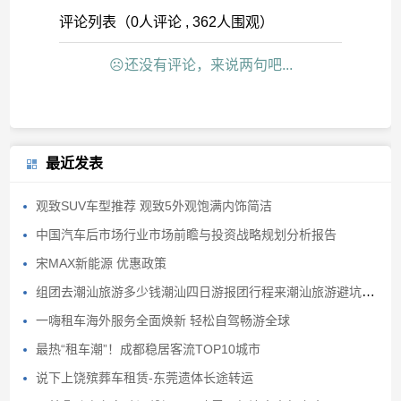
评论列表（0人评论 , 362人围观）
☹还没有评论，来说两句吧...
最近发表
观致SUV车型推荐 观致5外观饱满内饰简洁
中国汽车后市场行业市场前瞻与投资战略规划分析报告
宋MAX新能源 优惠政策
组团去潮汕旅游多少钱潮汕四日游报团行程来潮汕旅游避坑避雷
一嗨租车海外服务全面焕新 轻松自驾畅游全球
最热“租车潮”！成都稳居客流TOP10城市
说下上饶殡葬车租赁-东莞遗体长途转运