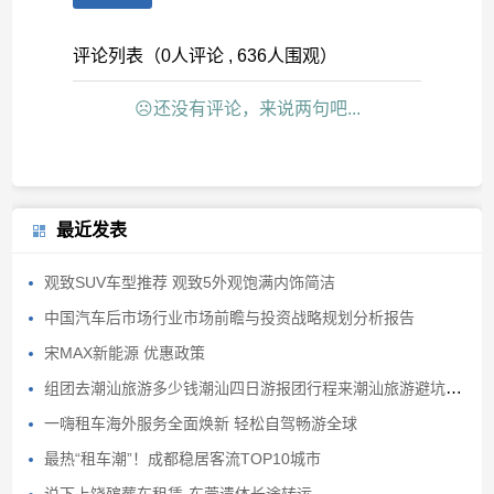
评论列表（0人评论 , 636人围观）
☹还没有评论，来说两句吧...
最近发表
观致SUV车型推荐 观致5外观饱满内饰简洁
中国汽车后市场行业市场前瞻与投资战略规划分析报告
宋MAX新能源 优惠政策
组团去潮汕旅游多少钱潮汕四日游报团行程来潮汕旅游避坑避雷
一嗨租车海外服务全面焕新 轻松自驾畅游全球
最热“租车潮”！成都稳居客流TOP10城市