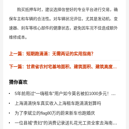
购买抵押车时，建议选择信誉好的专业平台进行交易，确
保车主和车辆的合法性。对车辆状况评估，尤其是发动机、变
速器、刹车等核心部件的健康状态，避免因车况不佳造成额外
维修成本。
上一篇：短期跑滴滴：无需两证的实用指南？
下一篇：甘肃省农村宅基地面积、建筑面积、建筑高度层高、翻建扩建等标准
猜你喜欢
5年前用过“一嗨租车”用户如今莫名被扣1000多元！一嗨租车官方回应……
上海滴滴快车真实收入上海租车跑滴滴划算吗
为了李斌立的flag80万的蔚来新车也跑婚庆
一位县城“贵妇”的消费记录送礼花光工资全家去海南过年