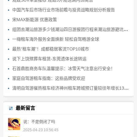
观致SUV车型推荐 观致5外观饱满内饰简洁
中国汽车后市场行业市场前瞻与投资战略规划分析报告
宋MAX新能源 优惠政策
组团去潮汕旅游多少钱潮汕四日游报团行程来潮汕旅游避坑避雷
一嗨租车海外服务全面焕新 轻松自驾畅游全球
最热“租车潮”！成都稳居客流TOP10城市
说下上饶殡葬车租赁-东莞遗体长途转运
石首鼎胜商务车队温馨提示：冰雪天气注意出行安全！
家庭自驾游租车指南：这些品牌受欢迎
清明自驾游催热租车经济神州租车跨城预订量较往年增长130%
最新留言
说：不是倒闭了吗
2025-04-23 10:56:45