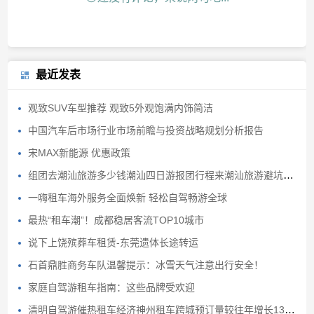
最近发表
观致SUV车型推荐 观致5外观饱满内饰简洁
中国汽车后市场行业市场前瞻与投资战略规划分析报告
宋MAX新能源 优惠政策
组团去潮汕旅游多少钱潮汕四日游报团行程来潮汕旅游避坑避雷
一嗨租车海外服务全面焕新 轻松自驾畅游全球
最热“租车潮”！成都稳居客流TOP10城市
说下上饶殡葬车租赁-东莞遗体长途转运
石首鼎胜商务车队温馨提示：冰雪天气注意出行安全！
家庭自驾游租车指南：这些品牌受欢迎
清明自驾游催热租车经济神州租车跨城预订量较往年增长130%