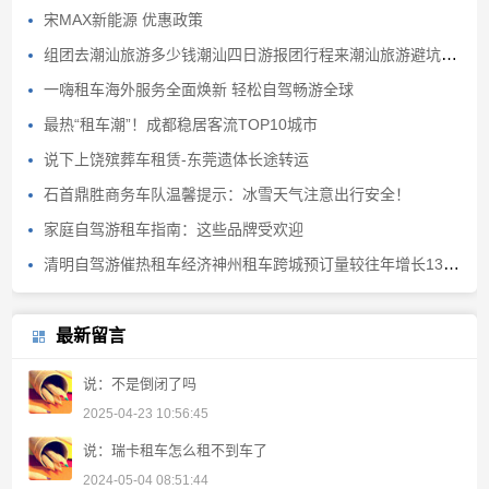
宋MAX新能源 优惠政策
组团去潮汕旅游多少钱潮汕四日游报团行程来潮汕旅游避坑避雷
一嗨租车海外服务全面焕新 轻松自驾畅游全球
最热“租车潮”！成都稳居客流TOP10城市
说下上饶殡葬车租赁-东莞遗体长途转运
石首鼎胜商务车队温馨提示：冰雪天气注意出行安全！
家庭自驾游租车指南：这些品牌受欢迎
清明自驾游催热租车经济神州租车跨城预订量较往年增长130%
最新留言
说：不是倒闭了吗
2025-04-23 10:56:45
说：瑞卡租车怎么租不到车了
2024-05-04 08:51:44